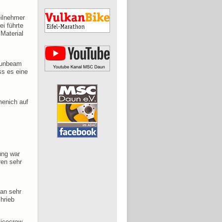
eilnehmer
ei führte
Material
 Sunbeam
ss es eine
menich auf
ung war
ren sehr
man sehr
hrieb