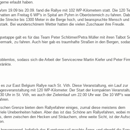
gerne erlaubt haben.
Vom 19.09 bis 20.09. fand die Rallye mit 102 WP-Kilometern statt. Die 120 T
hatten am Freitag 6 WP's in Spital am Pyhrn in Oberösterreich zu fahren. Dab
die Strecke bis 1300 Meter in die Berge hoch, und beanspruchte Mensch und 
stark. Bei wunderschönem Wetter hatten die vielen Zuschauer ihre Freude.
etappe galt es für das Team Peter Schlömer/Petra Müller mit ihren Talbot
eiermark, zu fahren. Auch hier gab es traumhafte Straßen in den Bergen, soda
roblemlos, sodass sich die Arbeit der Servicecrew Martin Kiefer und Peter Fir
ränkte.
es zur East Belgium Rallye nach St. Vith. Diese Veranstaltung, ein Lauf zur
agesveranstaltung mit 120 WP-Kilometer. Der Start der kompakten Veranstalt
0 Uhr in St. Vith, wo auch der Zieleinlauf um 22.00 Uhr war. Die 10 WP's wa
ahren.
tschen Grenze bieten dem Rallyefahrer einiges, zumal diese meistens dem
viele Unebenheiten haben. Aber das ist das Schöne am Rallyefahren, wobei 
s, denn zwischen den Hecken und Sträuchern, ohne weite Sicht, ist der Aufsc
en.