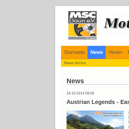
Navigation
Startseite
News
Verein
Navigation
News Archiv
überspringen
überspringen
News
18.10.2014 09:58
Austrian Legends - Ea