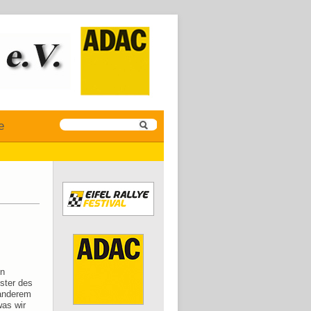
e
en
ster des
 anderem
was wir