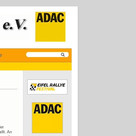
e
der
llt. An