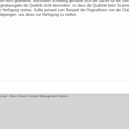
rd noch gearbeitet. Besonders schwierig gestaltet sich die Sache für die Seit
iginalausgabe die Qualität nicht besonders, so dass die Qualtität beim Scann
zur Verfügung stehen. Sollte jemand zum Beispiel die Originalfotos von der Club
diejenigen, uns diese zur Verfügung zu stellen.
t Contao - Open Source Content Management System