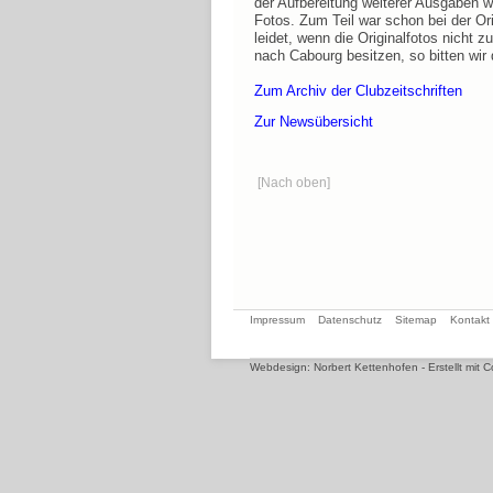
der Aufbereitung weiterer Ausgaben wi
Fotos. Zum Teil war schon bei der Or
leidet, wenn die Originalfotos nicht 
nach Cabourg besitzen, so bitten wir 
Zum Archiv der Clubzeitschriften
Zur Newsübersicht
[Nach oben]
Navigation
Impressum
Datenschutz
Sitemap
Kontakt
überspringen
Webdesign: Norbert Kettenhofen - Erstellt mi