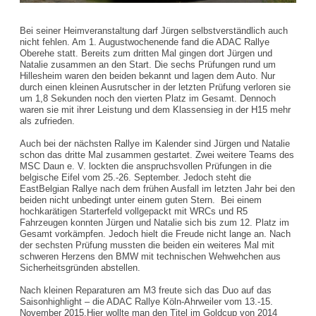
Bei seiner Heimveranstaltung darf Jürgen selbstverständlich auch
nicht fehlen. Am 1. Augustwochenende fand die ADAC Rallye
Oberehe statt. Bereits zum dritten Mal gingen dort Jürgen und
Natalie zusammen an den Start. Die sechs Prüfungen rund um
Hillesheim waren den beiden bekannt und lagen dem Auto. Nur
durch einen kleinen Ausrutscher in der letzten Prüfung verloren sie
um 1,8 Sekunden noch den vierten Platz im Gesamt. Dennoch
waren sie mit ihrer Leistung und dem Klassensieg in der H15 mehr
als zufrieden.
Auch bei der nächsten Rallye im Kalender sind Jürgen und Natalie
schon das dritte Mal zusammen gestartet. Zwei weitere Teams des
MSC Daun e. V. lockten die anspruchsvollen Prüfungen in die
belgische Eifel vom 25.-26. September. Jedoch steht die
EastBelgian Rallye nach dem frühen Ausfall im letzten Jahr bei den
beiden nicht unbedingt unter einem guten Stern. Bei einem
hochkarätigen Starterfeld vollgepackt mit WRCs und R5
Fahrzeugen konnten Jürgen und Natalie sich bis zum 12. Platz im
Gesamt vorkämpfen. Jedoch hielt die Freude nicht lange an. Nach
der sechsten Prüfung mussten die beiden ein weiteres Mal mit
schweren Herzens den BMW mit technischen Wehwehchen aus
Sicherheitsgründen abstellen.
Nach kleinen Reparaturen am M3 freute sich das Duo auf das
Saisonhighlight – die ADAC Rallye Köln-Ahrweiler vom 13.-15.
November 2015.Hier wollte man den Titel im Goldcup von 2014