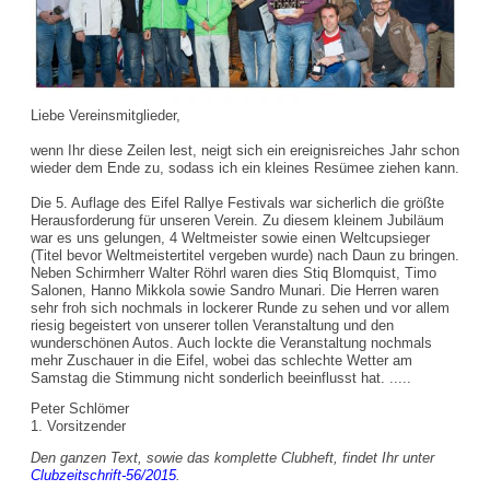
Liebe Vereinsmitglieder,
wenn Ihr diese Zeilen lest, neigt sich ein ereignisreiches Jahr schon
wieder dem Ende zu, sodass ich ein kleines Resümee ziehen kann.
Die 5. Auflage des Eifel Rallye Festivals war sicherlich die größte
Herausforderung für unseren Verein. Zu diesem kleinem Jubiläum
war es uns gelungen, 4 Weltmeister sowie einen Weltcupsieger
(Titel bevor Weltmeistertitel vergeben wurde) nach Daun zu bringen.
Neben Schirmherr Walter Röhrl waren dies Stiq Blomquist, Timo
Salonen, Hanno Mikkola sowie Sandro Munari. Die Herren waren
sehr froh sich nochmals in lockerer Runde zu sehen und vor allem
riesig begeistert von unserer tollen Veranstaltung und den
wunderschönen Autos. Auch lockte die Veranstaltung nochmals
mehr Zuschauer in die Eifel, wobei das schlechte Wetter am
Samstag die Stimmung nicht sonderlich beeinflusst hat. .....
Peter Schlömer
1. Vorsitzender
Den ganzen Text, sowie das komplette Clubheft, findet Ihr unter
Clubzeitschrift-56/2015
.