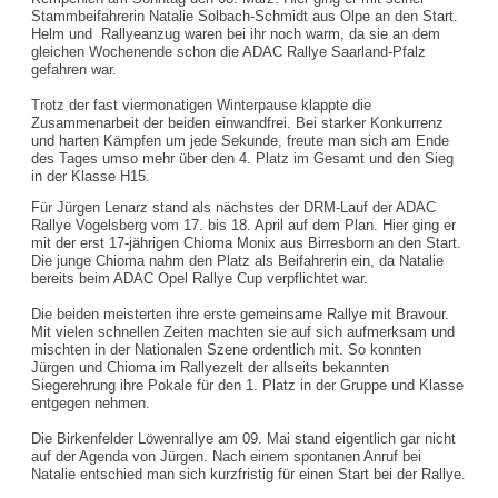
Stammbeifahrerin Natalie Solbach-Schmidt aus Olpe an den Start.
Helm und Rallyeanzug waren bei ihr noch warm, da sie an dem
gleichen Wochenende schon die ADAC Rallye Saarland-Pfalz
gefahren war.
Trotz der fast viermonatigen Winterpause klappte die
Zusammenarbeit der beiden einwandfrei. Bei starker Konkurrenz
und harten Kämpfen um jede Sekunde, freute man sich am Ende
des Tages umso mehr über den 4. Platz im Gesamt und den Sieg
in der Klasse H15.
Für Jürgen Lenarz stand als nächstes der DRM-Lauf der ADAC
Rallye Vogelsberg vom 17. bis 18. April auf dem Plan. Hier ging er
mit der erst 17-jährigen Chioma Monix aus Birresborn an den Start.
Die junge Chioma nahm den Platz als Beifahrerin ein, da Natalie
bereits beim ADAC Opel Rallye Cup verpflichtet war.
Die beiden meisterten ihre erste gemeinsame Rallye mit Bravour.
Mit vielen schnellen Zeiten machten sie auf sich aufmerksam und
mischten in der Nationalen Szene ordentlich mit. So konnten
Jürgen und Chioma im Rallyezelt der allseits bekannten
Siegerehrung ihre Pokale für den 1. Platz in der Gruppe und Klasse
entgegen nehmen.
Die Birkenfelder Löwenrallye am 09. Mai stand eigentlich gar nicht
auf der Agenda von Jürgen. Nach einem spontanen Anruf bei
Natalie entschied man sich kurzfristig für einen Start bei der Rallye.