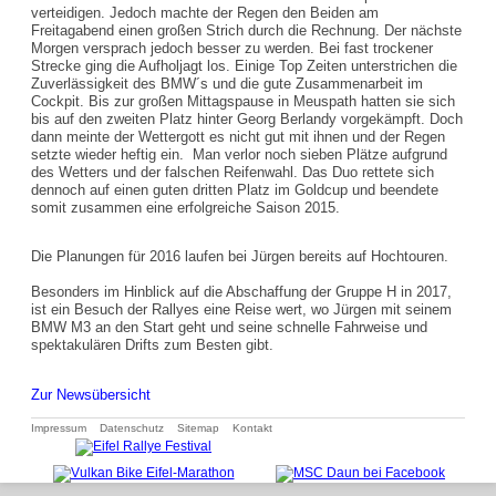
verteidigen. Jedoch machte der Regen den Beiden am
Freitagabend einen großen Strich durch die Rechnung. Der nächste
Morgen versprach jedoch besser zu werden. Bei fast trockener
Strecke ging die Aufholjagt los. Einige Top Zeiten unterstrichen die
Zuverlässigkeit des BMW´s und die gute Zusammenarbeit im
Cockpit. Bis zur großen Mittagspause in Meuspath hatten sie sich
bis auf den zweiten Platz hinter Georg Berlandy vorgekämpft. Doch
dann meinte der Wettergott es nicht gut mit ihnen und der Regen
setzte wieder heftig ein. Man verlor noch sieben Plätze aufgrund
des Wetters und der falschen Reifenwahl. Das Duo rettete sich
dennoch auf einen guten dritten Platz im Goldcup und beendete
somit zusammen eine erfolgreiche Saison 2015.
Die Planungen für 2016 laufen bei Jürgen bereits auf Hochtouren.
Besonders im Hinblick auf die Abschaffung der Gruppe H in 2017,
ist ein Besuch der Rallyes eine Reise wert, wo Jürgen mit seinem
BMW M3 an den Start geht und seine schnelle Fahrweise und
spektakulären Drifts zum Besten gibt.
Zur Newsübersicht
Navigation
Impressum
Datenschutz
Sitemap
Kontakt
überspringen