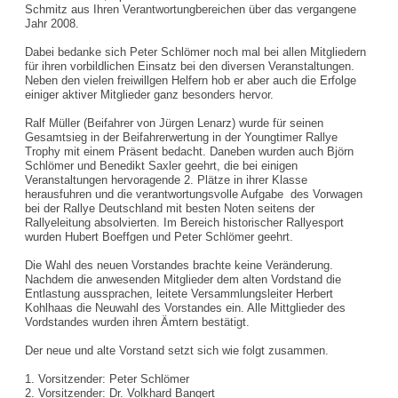
Schmitz aus Ihren Verantwortungbereichen über das vergangene
Jahr 2008.
Dabei bedanke sich Peter Schlömer noch mal bei allen Mitgliedern
für ihren vorbildlichen Einsatz bei den diversen Veranstaltungen.
Neben den vielen freiwillgen Helfern hob er aber auch die Erfolge
einiger aktiver Mitglieder ganz besonders hervor.
Ralf Müller (Beifahrer von Jürgen Lenarz) wurde für seinen
Gesamtsieg in der Beifahrerwertung in der Youngtimer Rallye
Trophy mit einem Präsent bedacht. Daneben wurden auch Björn
Schlömer und Benedikt Saxler geehrt, die bei einigen
Veranstaltungen hervoragende 2. Plätze in ihrer Klasse
herausfuhren und die verantwortungsvolle Aufgabe des Vorwagen
bei der Rallye Deutschland mit besten Noten seitens der
Rallyeleitung absolvierten. Im Bereich historischer Rallyesport
wurden Hubert Boeffgen und Peter Schlömer geehrt.
Die Wahl des neuen Vorstandes brachte keine Veränderung.
Nachdem die anwesenden Mitglieder dem alten Vordstand die
Entlastung aussprachen, leitete Versammlungsleiter Herbert
Kohlhaas die Neuwahl des Vorstandes ein. Alle Mittglieder des
Vordstandes wurden ihren Ämtern bestätigt.
Der neue und alte Vorstand setzt sich wie folgt zusammen.
1. Vorsitzender: Peter Schlömer
2. Vorsitzender: Dr. Volkhard Bangert