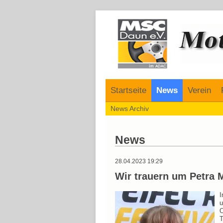
Navigation
Startseite
News
Verein
Navigation
News Archiv
überspringen
überspringen
News
28.04.2023 19:29
Wir trauern um Petra M
I
u
O
T