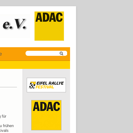
e
 für
zu frühen
ivals