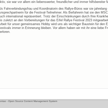
ktiv, sie war vor allem ein liebenswerter, freundlicher und immer hilfsbereiter
ls Fahrverbindungsfrau und Koordinatorin des Rallye-Büros war sie jahrelang 
nsprechpartnerin für die Festival-Teilnehmer. Als Beifahrerin hat sie den MS
uch international repräsentiert. Trotz der Einschränkungen durch Ihre Krankhei
is zuletzt an den Vorbereitungen für das Eifel Rallye Festival 2023 mitgearbeit
rbeit für unser gemeinsames Hobby wird uns als wichtiger Baustein für den E
estivals immer in Erinnerung bleiben. Vor allem haben wir mit ihr eine liebe F
erloren.
t Contao - Open Source Content Management System