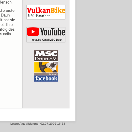
 Mensch.
die erste
C Daun
t hat sie
et. Ihre
rfolg des
reundin
Letzte Aktualisierung: 02.07.2026 16:23