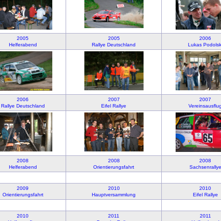
2005
2005
2006
Helferabend
Rallye Deutschland
Lukas Podolsk
2006
2007
2007
Rallye Deutschland
Eifel Rallye
Vereinsausflu
2008
2008
2008
Helferabend
Orientierungsfahrt
Sachsenrally
2009
2010
2010
Orientierungsfahrt
Hauptversammlung
Eifel Rallye
2010
2011
2011