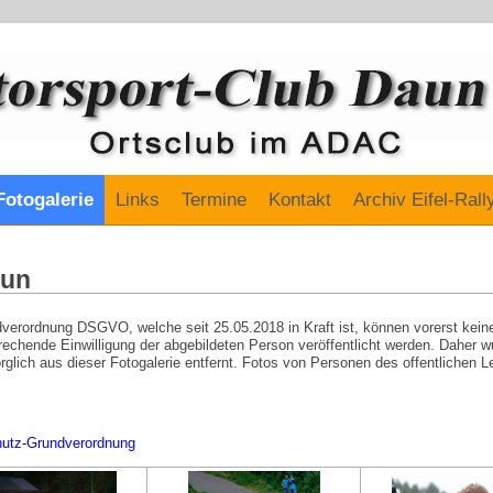
Fotogalerie
Links
Termine
Kontakt
Archiv Eifel-Rall
aun
erordnung DSGVO, welche seit 25.05.2018 in Kraft ist, können vorerst kein
chende Einwilligung der abgebildeten Person veröffentlicht werden. Daher wu
lich aus dieser Fotogalerie entfernt. Fotos von Personen des offentlichen 
chutz-Grundverordnung