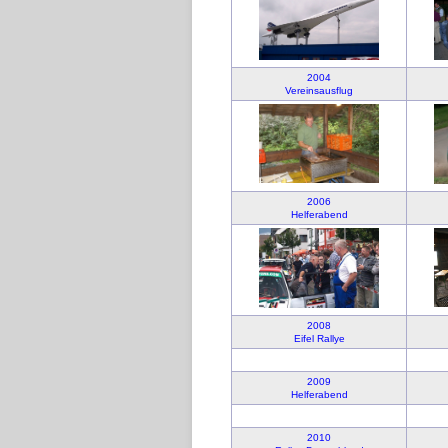
2004
Vereinsausflug
2006
Helferabend
2008
Eifel Rallye
2009
Helferabend
2010