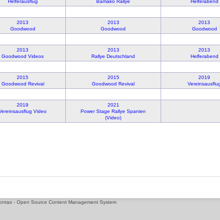
Helferausflug
Bamako Rallye
Helferabend
2013
2013
2013
Goodwood
Goodwood
Goodwood
2013
2013
2013
Goodwood Videos
Rallye Deutschland
Helferabend
2015
2015
2019
Goodwood Revival
Goodwood Revival
Vereinsausflu
2019
2021
Vereinsausflug Video
Power Stage Rallye Spanien
(Video)
t Contao - Open Source Content Management System