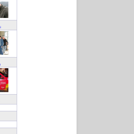
i
g
e