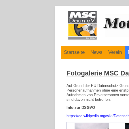
Navigation
Startseite
News
Verein
überspringen
Fotogalerie MSC D
Auf Grund der EU-Datenschutz-Grundv
Personenaufnahmen ohne eine enstpre
Aufnahmen von Privatpersonen vorsorg
sind davon nicht betroffen.
Info zur DSGVO
https://de.wikipedia.org/wiki/Datens