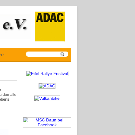
ye
e
rden alle
Lebens