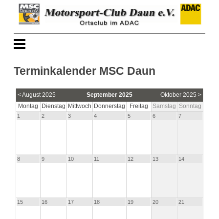
Terminkalender MSC Daun
< August 2025
September 2025
Oktober 2025 >
Montag
Dienstag
Mittwoch
Donnerstag
Freitag
Samstag
Sonntag
1
2
3
4
5
6
7
8
9
10
11
12
13
14
15
16
17
18
19
20
21